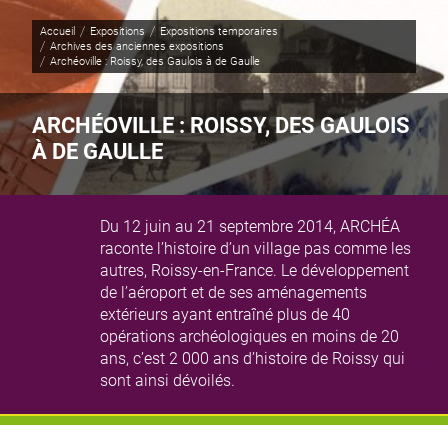
Panneau de gestion des cookies
Accueil
Expositions
Expositions temporaires
Archives des anciennes expositions
Page active :
Archéoville : Roissy, des Gaulois à de Gaulle
ARCHÉOVILLE : ROISSY, DES GAULOIS
À DE GAULLE
Du 12 juin au 21 septembre 2014, ARCHÉA
raconte l’histoire d’un village pas comme les
autres, Roissy-en-France. Le développement
de l’aéroport et de ses aménagements
extérieurs ayant entraîné plus de 40
opérations archéologiques en moins de 20
ans, c’est 2 000 ans d’histoire de Roissy qui
sont ainsi dévoilés.