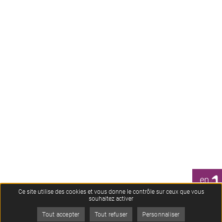
1
en
CLIC
Ce site utilise des cookies et vous donne le contrôle sur ceux que vous
souhaitez activer
Tout accepter
Tout refuser
Personnaliser