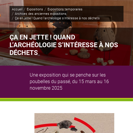
Panneau de gestion des cookies
Accueil
Expositions
Expositions temporaires
Archives des anciennes expositions
Page active :
Ça en jette ! Quand l’archéologie s’intéresse à nos déchets
ÇA EN JETTE ! QUAND
L’ARCHÉOLOGIE S’INTÉRESSE À NOS
DÉCHETS
Une exposition qui se penche sur les
poubelles du passé, du 15 mars au 16
Illustration principale
© Jean-Yves Lacôte
novembre 2025