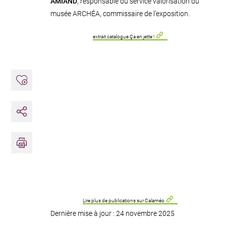
AMIAND
, responsable du service valorisation du
musée ARCHÉA, commissaire de l’exposition.
extrait catalogue Ça en jette !
Ajouter aux favoris
Partager
Imprimer
Lire plus de publications sur Calaméo
Dernière mise à jour : 24 novembre 2025