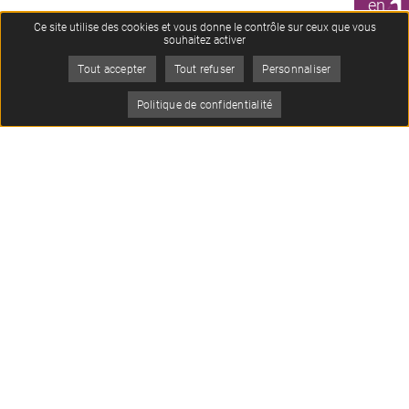
1
en
CLIC
Ce site utilise des cookies et vous donne le contrôle sur ceux que vous
souhaitez activer
Tout accepter
Tout refuser
Personnaliser
Je
Politique de confidentialité
suis
Menu
Oops, an error occurred! Code: 202608071709413c1acbe5
Contact
Musée Archéa
56 rue de Paris
95380 Louvres
01 34 09 01 02
Nous contacter
Les newsletters
Suivez-nous
Je m'inscris
à la newsletter