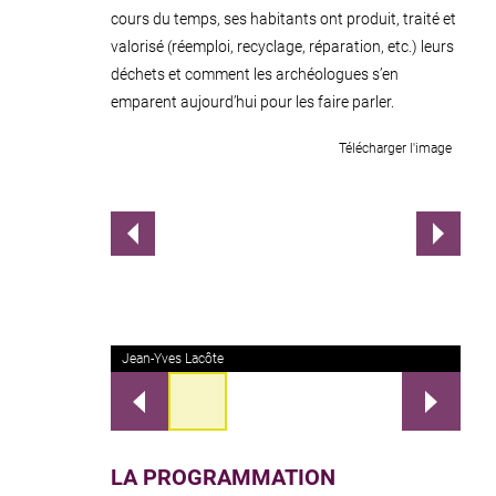
cours du temps, ses habitants ont produit, traité et
valorisé (réemploi, recyclage, réparation, etc.) leurs
déchets et comment les archéologues s’en
emparent aujourd’hui pour les faire parler.
Télécharger l'image
Précédent
Suivant
illustration 0
illustration 1
illustration 2
illustration 3
illustration 4
illustration 5
illustration 6
illustration 7
illustration 8
illustration 9
illustration 10
illustration 11
illustration 12
illustration 13
Jean-Yves Lacôte
Jean-Yves Lacôte
Jean-Yves Lacôte
Jean-Yves Lacôte
Jean-Yves Lacôte
Jean-Yves Lacôte
Jean-Yves Lacôte
Jean-Yves Lacôte
Jean-Yves Lacôte
Jean-Yves Lacôte
Jean-Yves Lacôte
Jean-Yves Lacôte
Jean-Yves Lacôte
Jean-Yves Lacôte
Précédent
Suivant
LA PROGRAMMATION