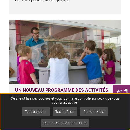
activités pour petits et grands.
1
UN NOUVEAU PROGRAMME DES ACTIVITÉS
en
POUR LES GROUPES D'ENFANTS EN 2025-2026
CLIC
Ce site utilise des cookies et vous donne le contrôle sur ceux que vous
souhaitez activer
Retrouvez tout le programme des activités proposées
par ARCHÉA aux groupes scolaires et de loisirs pour…
Tout accepter
Tout refuser
Personnaliser
Je
Politique de confidentialité
suis
Menu