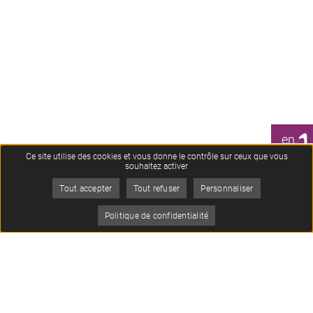
1
en
CLIC
Ce site utilise des cookies et vous donne le contrôle sur ceux que vous
souhaitez activer
Tout accepter
Tout refuser
Personnaliser
Je
Politique de confidentialité
suis
Menu
Oops, an error occurred! Code: 2026080804300263fcedf2
Contact
Musée Archéa
56 rue de Paris