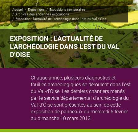
Panneau de gestion des cookies
Accueil
Expositions
Expositions temporaires
Archives des anciennes expositions
Page active :
Exposition : l'actualité de l'archéologie dans l'est du Val d'Oise
EXPOSITION : L'ACTUALITÉ DE
L'ARCHÉOLOGIE DANS L'EST DU VAL
D'OISE
Chaque année, plusieurs diagnostics et
fouilles archéologiques se déroulent dans l'est
Illustration princip
© Philippe Payet
du Val-d'Oise. Les derniers chantiers menés
par le service départemental d'archéologie du
Val-d'Oise sont présentés au sein de cette
exposition de panneaux du mercredi 6 février
au dimanche 10 mars 2013.