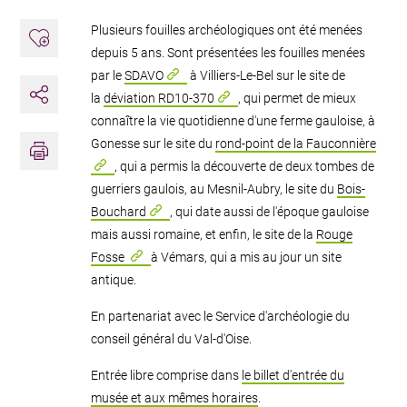
Plusieurs fouilles archéologiques ont été menées
Ajouter aux favoris
depuis 5 ans. Sont présentées les fouilles menées
par le
SDAVO
à Villiers-Le-Bel sur le site de
la
déviation RD10-370
, qui permet de mieux
Partager
connaître la vie quotidienne d'une ferme gauloise, à
Imprimer
Gonesse sur le site du
rond-point de la Fauconnière
, qui a permis la découverte de deux tombes de
guerriers gaulois, au Mesnil-Aubry, le site du
Bois-
Bouchard
, qui date aussi de l'époque gauloise
mais aussi romaine, et enfin, le site de la
Rouge
Fosse
à Vémars, qui a mis au jour un site
antique.
En partenariat avec le Service d'archéologie du
conseil général du Val-d'Oise.
Entrée libre comprise dans
le billet d'entrée du
musée et aux mêmes horaires
.