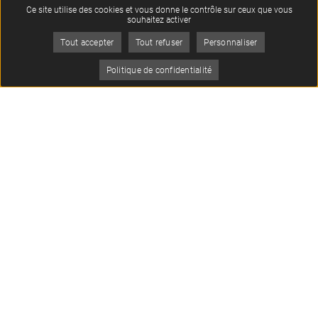
CLIC
Ce site utilise des cookies et vous donne le contrôle sur ceux que vous
souhaitez activer
Tout accepter
Tout refuser
Personnaliser
Je
Politique de confidentialité
suis
Menu
Oops, an error occurred! Code: 20260805171049679c8d6a
Contact
Musée Archéa
56 rue de Paris
95380 Louvres
01 34 09 01 02
Nous contacter
Les newsletters
Suivez-nous
Je m'inscris
à la newsletter