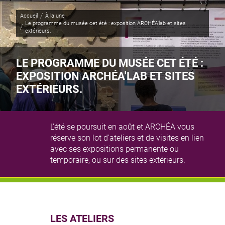
Panneau de gestion des cookies
Accueil
À la une
Page active :
Le programme du musée cet été : exposition ARCHÉA'lab et sites
extérieurs.
LE PROGRAMME DU MUSÉE CET ÉTÉ :
EXPOSITION ARCHÉA'LAB ET SITES
EXTÉRIEURS.
L'été se poursuit en août et ARCHÉA vous
réserve son lot d'ateliers et de visites en lien
Illustration principale
© Jean-Yves Lacôte
avec ses expositions permanente ou
temporaire, ou sur des sites extérieurs.
LES ATELIERS