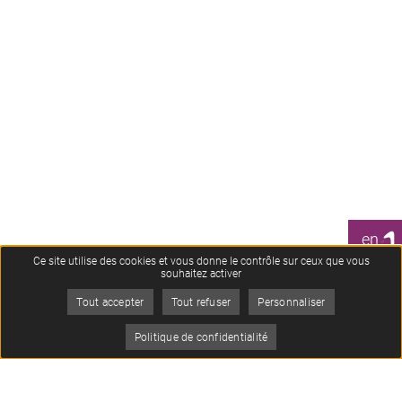
1
en
CLIC
Ce site utilise des cookies et vous donne le contrôle sur ceux que vous
souhaitez activer
Tout accepter
Tout refuser
Personnaliser
Je
Politique de confidentialité
suis
Menu
Oops, an error occurred! Code: 202608060527203e08d854