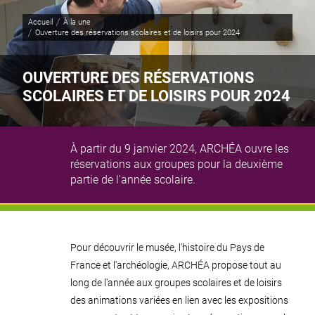
Panneau de gestion des cookies
Accueil
À la une
Page active :
Ouverture des réservations scolaires et de loisirs pour 2024
OUVERTURE DES RÉSERVATIONS
SCOLAIRES ET DE LOISIRS POUR 2024
À partir du 9 janvier 2024, ARCHÉA ouvre les
réservations aux groupes pour la deuxième
partie de l'année scolaire.
Illustration pr
© JY Lacôte
Pour découvrir le musée, l'histoire du Pays de
France et l'archéologie, ARCHÉA propose tout au
long de l'année aux groupes scolaires et de loisirs
des animations variées en lien avec les expositions