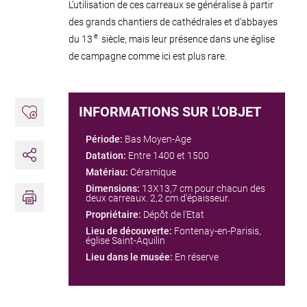
L’utilisation de ces carreaux se généralise à partir
des grands chantiers de cathédrales et d’abbayes
e
du 13
siècle, mais leur présence dans une église
de campagne comme ici est plus rare.
INFORMATIONS SUR L'OBJET
Ajouter aux favoris
Période:
Bas Moyen-Age
Datation:
Entre 1400 et 1500
Partager
Matériau:
Céramique
Imprimer
Dimensions:
13X13,7 cm pour chacun des
deux carreaux. 2,2 cm d'épaisseur.
Propriétaire:
Dépôt de l'Etat
Lieu de découverte:
Fontenay-en-Parisis,
église Saint-Aquilin
Lieu dans le musée:
En réserve