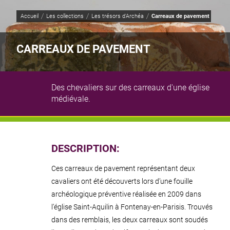
Panneau de gestion des cookies
Accueil
Les collections
Les trésors d'Archéa
Carreaux de pavement
CARREAUX DE PAVEMENT
Des chevaliers sur des carreaux d'une église
médiévale.
Illustration
JY Lacôte
DESCRIPTION:
Ces carreaux de pavement représentant deux
cavaliers ont été découverts lors d’une fouille
archéologique préventive réalisée en 2009 dans
l’église Saint-Aquilin à Fontenay-en-Parisis. Trouvés
dans des remblais, les deux carreaux sont soudés