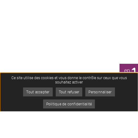
1
en
CLIC
Ce site utilise des cookies et vous donne le contrôle sur ceux que vous
souhaitez activer
Tout accepter
Tout refuser
Personnaliser
Je
Politique de confidentialité
suis
Menu
Oops, an error occurred! Code: 20260808102617cf76bb7b
Contact